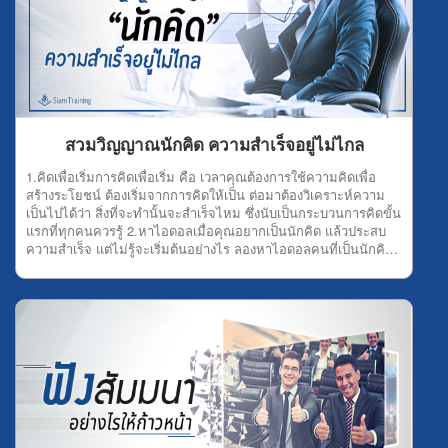
สวมวิญญาณนักคิด ความสำเร็จอยู่ไม่ไกล
1.คิดเพื่อเริ่มการคิดเพื่อเริ่ม คือ เวลาคุณต้องการใช้ความคิดเพื่อ
สร้างระโยชน์ ต้องเริ่มจากการคิดให้เป็น ต่อมาต้องวิเคราะห์ความ
เป็นไปได้ว่า สิ่งที่จะทำนั้นจะสำเร็จไหม ซึ่งนับเป็นกระบวนการคิดขั้น
แรกที่ทุกคนควรรู้ 2.หาไอดอลเมื่อคุณอยากเป็นนักคิด แล้วประสบ
ความสำเร็จ แต่ไม่รู้จะเริ่มต้นอย่างไร ลองหาไอดอลคนที่เป็นนักคิด
นักสร้างสรรค์ผลงานดู เพื่อสร้างแรงบันดาลใจในการทำงาน แล้วคุณ
ก็จะถูกสวมวิญาณนักคิดเอง 3.ไม่ลอกผลงานใครนักคิดที่ดี ห้ามลอก
ผลงานใคร เพราะนักคิดต้องรู้จักสร้างสรรค์งานด้วยตัวเอง จะได้
ประสบความสำเร็จอย่างน่าภาคภูมิใจ ที่สำคัญส่งผลให้คนอื่นเชิดชู
คุณจากใจจริงอีกด้วย 4.หาจินตนาการจินตนาการ คือ หนทางนำไป
สู่ความสำเร็จ ดังนั้น วิธีสร้างจินตนาการง่ายๆ เลยคุณต้องลองวาดฝัน
ว่า คุณอยากทำอะไร ต้องการประสบความสำเร็จด้านไหน แล้วตัวเอง
มีความถนัดเรื่องอะไร โดยต้องนำทั้งหมดมารวมกันเพื่อสร้าง
จินตนาการนั้นออกมา แล้วคุณก็จะเห็นลู่ทางในการลงมือทำ
เอง 5.ออกค้นหาการออกค้นหาสามารถให้อะไรคุณได้มากเลยที
เดียว ทั้งความรู้ แนวคิดใหม่ๆ จินตนาการ ความสร้างสรรค์ และอีก