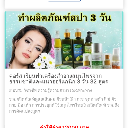
คอร์ส เรียนทำเครื่องสำอางสมุนไพรจาก
ธรรมชาติและแนวออร์แกนิก 3 วัน 32 สูตร
#
อบรม วิชาชีพ ความรู้ความสามารถเฉพาะทาง
รวมผลิตภัณฑ์ดูแลเส้นผม ผิวหน้า(ฝ้า กระ จุดด่างดำ สิว) ผิว
กาย มือ เท้า การประยุกต์ใช้สมุนไพรไทยในผลิตภัณฑ์ รวมถึง
การดัดแปลงสูตร
ค่าใช้จ่าย 12000 บาท