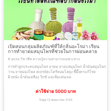
เปิดสอนกลุ่มผลิตภัณฑ์ที่ให้กลิ่นอะโรม่า เรียน
การทำยาดมสมุนไพรที่ช่วยในการผ่อนคลาย
#
อบรม วิชาชีพ ความรู้ความสามารถเฉพาะทาง
การทำลูกประคบสมุนไพร ยาดม ยาอบสมุนไพร น้ำมันสมุนไพร
ว่าน ยาหม่องไพล สเปรย์ตะไคร้หอมไล่ยุง ขี้ผึ้งทาแก้โรค
ผิวหนัง น้ำมันเหลือง วิกซ์ และพิมเสนเจล
ค่าใช้จ่าย 5000 บาท
วันพุธ 12 พฤษภาคม 3105