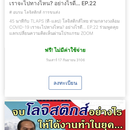
เราจะไปทางไหน? อย่างไรดี... EP.22
#
อบรม โลจิสติกส์ การขนส่ง
45 นาทีกับ TLAPS (ที-แลป) โลจิสติกส์ไทย ท่ามกลางวงล้อม
COVID-19 เราจะไปทางไหน? อย่างไรดี... EP.22 ร่วมพูดคุย
แลกเปลี่ยนความคิดเห็นผ่านโปรแกรม ZOOM
ฟรี! ไม่มีค่าใช้จ่าย
วันเสาร์ 17 กันยายน 3106
ลงทะเบียน