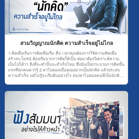
สวมวิญญาณนักคิด ความสำเร็จอยู่ไม่ไกล
1.คิดเพื่อเริ่มการคิดเพื่อเริ่ม คือ เวลาคุณต้องการใช้ความคิดเพื่อ
สร้างระโยชน์ ต้องเริ่มจากการคิดให้เป็น ต่อมาต้องวิเคราะห์ความ
เป็นไปได้ว่า สิ่งที่จะทำนั้นจะสำเร็จไหม ซึ่งนับเป็นกระบวนการคิดขั้น
แรกที่ทุกคนควรรู้ 2.หาไอดอลเมื่อคุณอยากเป็นนักคิด แล้วประสบ
ความสำเร็จ แต่ไม่รู้จะเริ่มต้นอย่างไร ลองหาไอดอลคนที่เป็นนักคิด
นักสร้างสรรค์ผลงานดู เพื่อสร้างแรงบันดาลใจในการทำงาน แล้วคุณ
ก็จะถูกสวมวิญาณนักคิดเอง 3.ไม่ลอกผลงานใครนักคิดที่ดี ห้ามลอก
ผลงานใคร เพราะนักคิดต้องรู้จักสร้างสรรค์งานด้วยตัวเอง จะได้
ประสบความสำเร็จอย่างน่าภาคภูมิใจ ที่สำคัญส่งผลให้คนอื่นเชิดชู
คุณจากใจจริงอีกด้วย 4.หาจินตนาการจินตนาการ คือ หนทางนำไป
สู่ความสำเร็จ ดังนั้น วิธีสร้างจินตนาการง่ายๆ เลยคุณต้องลองวาดฝัน
ว่า คุณอยากทำอะไร ต้องการประสบความสำเร็จด้านไหน แล้วตัวเอง
มีความถนัดเรื่องอะไร โดยต้องนำทั้งหมดมารวมกันเพื่อสร้าง
จินตนาการนั้นออกมา แล้วคุณก็จะเห็นลู่ทางในการลงมือทำ
เอง 5.ออกค้นหาการออกค้นหาสามารถให้อะไรคุณได้มากเลยที
เดียว ทั้งความรู้ แนวคิดใหม่ๆ จินตนาการ ความสร้างสรรค์ และอีก