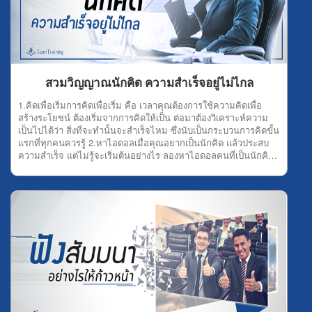
สวมวิญญาณนักคิด ความสำเร็จอยู่ไม่ไกล
1.คิดเพื่อเริ่มการคิดเพื่อเริ่ม คือ เวลาคุณต้องการใช้ความคิดเพื่อ
สร้างระโยชน์ ต้องเริ่มจากการคิดให้เป็น ต่อมาต้องวิเคราะห์ความ
เป็นไปได้ว่า สิ่งที่จะทำนั้นจะสำเร็จไหม ซึ่งนับเป็นกระบวนการคิดขั้น
แรกที่ทุกคนควรรู้ 2.หาไอดอลเมื่อคุณอยากเป็นนักคิด แล้วประสบ
ความสำเร็จ แต่ไม่รู้จะเริ่มต้นอย่างไร ลองหาไอดอลคนที่เป็นนักคิด
นักสร้างสรรค์ผลงานดู เพื่อสร้างแรงบันดาลใจในการทำงาน แล้วคุณ
ก็จะถูกสวมวิญาณนักคิดเอง 3.ไม่ลอกผลงานใครนักคิดที่ดี ห้ามลอก
ผลงานใคร เพราะนักคิดต้องรู้จักสร้างสรรค์งานด้วยตัวเอง จะได้
ประสบความสำเร็จอย่างน่าภาคภูมิใจ ที่สำคัญส่งผลให้คนอื่นเชิดชู
คุณจากใจจริงอีกด้วย 4.หาจินตนาการจินตนาการ คือ หนทางนำไป
สู่ความสำเร็จ ดังนั้น วิธีสร้างจินตนาการง่ายๆ เลยคุณต้องลองวาดฝัน
ว่า คุณอยากทำอะไร ต้องการประสบความสำเร็จด้านไหน แล้วตัวเอง
มีความถนัดเรื่องอะไร โดยต้องนำทั้งหมดมารวมกันเพื่อสร้าง
จินตนาการนั้นออกมา แล้วคุณก็จะเห็นลู่ทางในการลงมือทำ
เอง 5.ออกค้นหาการออกค้นหาสามารถให้อะไรคุณได้มากเลยที
เดียว ทั้งความรู้ แนวคิดใหม่ๆ จินตนาการ ความสร้างสรรค์ และอีก
มากมาย ดังนั้น การออกค้นหาสิ่งที่ตัวเองต้องการบนโลกกว้างก็ช่วย