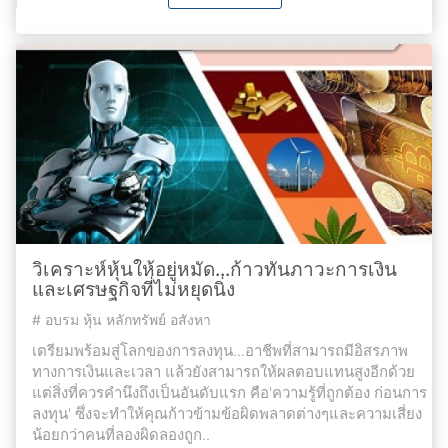
วิเคราะห์หุ้นให้อยู่หมัด...ก้าวทันภาวะการเงิน
และเศรษฐกิจที่ไม่หยุดนิ่ง
#
อบรม หุ้น หลักทรัพย์ อสังหา
เตรียมพร้อมสู่โลกของการลงทุน...อาชีพที่สามารถมีอิสรภาพ
ทางการเงินและเวลา แล้วยังสามารถให้ผลตอบแทนสูงอีกด้วย
แต่สิ่งที่ควรคำนึงถึงเป็นอันดับแรก คือ'ความรู้ที่ถูกต้อง ก่อนการ
ลงทุน' ซึ่งจะทำให้คุณก้าวข้ามข้อผิดพลาดต่างๆและความเสี่ยง
น้อยกว่าคนที่ลองผิดลองถูก..