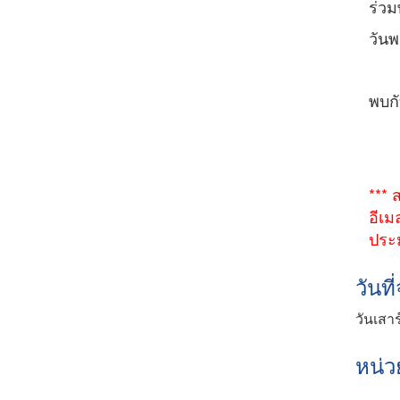
ร่ว
วันพ
พบกั
- อ
- ผ
*** 
อีเม
ประ
วันท
วันเสา
หน่ว