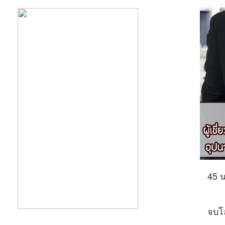
45 น
จบโล