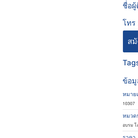
ชื่อผู
โทร 
สม
Tags
ข้อม
หมาย
10307
หมวดห
อบรม โล
ราคา