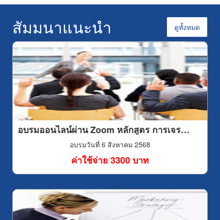
อ่อนน้อมถ่อมตนไม่ได้หมายความว่าคุณอ่อนแอ หรือไม่มั่นใจ
รายละเอียดที่พูด อาจทำให้ข้อมูลที่สำคัญหล่นหลายไปได้ จึง
คนล้มเหลว เมื่อเราคิดว่า “เราทำได้” ร่างกายทุกอย่างก็จะ
ในตนเอง แต่ชี้ให้เห็นว่าคุณมีความมั่นใจ ในตนเองและมี
ควรแยะความสำคัญของเรื่องที่ฟังด้วย ดังนั้น คุณเองก็ต้อง
เกิดการตอบสนองต่อความคิดนี้และเราก็จะเห็นเราสามารถ
สัมมนาแนะนำ
ความตระหนักในตนเองในการรับรู้ คุณค่าของผู้อื่น
ดูทั้งหมด
ย้อนกลับไปอ่านข้อที่ 1 ด้วยว่าตัวคุณเองมีจุดมุ่งหมาย
ทำสิ่งต่างๆได้ ซึ่งจะก่อให้เกิดแรงบันดาลใจที่จะทำสิ่งต่างๆ
อย่างไรกับการเข้าฟังสัมมนาในครั้งนี้
ให้ประสบความสำเร็จ 4.รู้จักบริหารเวลาได้อย่างมี
ประสิทธิภาพและชาญฉลาดทุกคนในโลกนี้มีเวลา 24
ชั่วโมงเท่ากันหมด แต่สิ่งที่ทำให้เกิดความแตกต่างคือ ใครใช้
เวลาที่มีอยู่นั้นได้คุ้มค่ากว่ากัน ได้ทุ่มเทเวลาทั้งหมดไปกับเป้า
หมายของตนหรือไม่ เมื่อตระหนักได้ตามนี้จะทำให้รู้ว่าควร
มุ่งมั่นต่อเป้าหมายของตนและดำเนินชีวิตได้ดียิ่งขึ้น 5.ความ
ผิดพลาดมีไว้ให้เรียนรู้ไม่ได้มีไว้ให้เจ็บช้ำหรือโศกเศร้า
เสียใจ แน่นอนว่าเราทุกคนไม่สามารถห้ามการเสียใจหรือ
โศกเศร้าเมื่อเกิดความผิดพลาดได้ แต่สิ่งที่สำคัญกว่าคือ เมื่อ
รู้ว่าผิดพลาดแล้วให้คิดหาสาเหตุของความผิดพลาดนั้น แล้ว
อบรมออนไลน์ผ่าน Zoom หลักสูตร การเจรจาต่อรอง และการทำข้อตกลงเพื่อ..งานจัดซื้อ (Negotiation & Agreement for Purchasing)
นำมาปรับปรุงแก้ไขไม่ให้เกิดขึ้นได้อีก 6.จดบันทึกคนประสบ
อบรมวันที่ 6 สิงหาคม 2568
ความสำเร็จส่วนใหญ่จะใช้เวลาอย่างน้อย 1 ชั่วโมงต่อวัน
ในการคิดเพื่อที่จะคิดอย่างมีประสิทธิภาพ การจดบันทึกจะ
ค่าใช้จ่าย 3300 บาท
ช่วยให้เราจำสิ่งๆนั้นได้ดีขึ้นหลายเท่า นอกจากนี้คุณยัง
สามารถจดบันทึกเรื่องราวต่างๆ เช่น ความสำเร็จ ความล้ม
เหลว ซึ่งเรื่องราวเหล่านี้สามารถสร้างแรงบันดาลใจให้กับ
เราได้เมื่อเราได้ย้อนกลับมาอ่านอีกครั้งหนึ่ง 7.การหาแบบ
อย่างหรือบุคคลตัวอย่างโดยเฉพาะบุคคลที่ประสบความ
สำเร็จหรือบุคคลที่เราอยากจะมีชีวิตแบบเขาก็เป็นอีกทาง