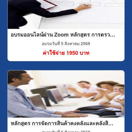
หนึ่งในการสร้างแรงบันดาลใจขึ้นภายในตนเอง ศึกษาว่า
เขามีแนวคิด แนวปฏิบัติอย่างไรจึงประสบความสำเร็จเราก็
สามารถนำเอามาสร้างแรงบันดาลใจเพื่อต้นแบบสู่ความ
สำเร็จของเราได้ 8.มีเป้าหมายและวิสัยทัศน์ที่ชัดเจนก่อนจะ
พิชิตเป้าหมาย ต้องรู้ก่อนว่า เป้าหมายของเรานั้นคืออะไร
เป้าหมายที่ชัดเจนทำให้เรารู้ว่าต้องการจะเป็นอะไร ผู้ที่ไม่มี
อบรมออนไลน์ผ่าน Zoom หลักสูตร การตรวจประเมินผู้ขายอย่างมืออาชีพ (Supplier Audit as Professional)
เป้าหมายในชีวิตก็เหมือนคนที่ไม่มีแรงผลักดัน ขาดแรงจูงใจ
อบรมวันที่ 5 สิงหาคม 2568
และจะไม่ประสบความสำเร็จในชีวิต 9.การอ่านหนังสือดีๆ
หนังสือที่ดีสามารถสร้างแรงบันดาลใจให้กับเราได้ ผู้นำใน
ค่าใช้จ่าย 1950 บาท
หลายๆประเทศได้อ่านเรื่องเรื่องของบุคคลสำคัญใน
ประวัติศาสตร์ทางการเมือง ผู้นำประเทศเหล่านั้นจึงได้สร้าง
แรงบันดาลใจในตัวเองขึ้น เขาเหล่านั้นจึงเกิดความต้องการ
ที่จะเป็นผู้นำประเทศเหมือนกับชีวประวัติของผู้นำในหนังสือ
บ้าง 10.การเขียนเป้าหมายคือการสร้างภาพความฝัน ที่เรา
เองต้องการอยู่เป็นประจำ โดยเฉพาะตอนก่อนเข้านอน ใน
โลกนี้มีกฎแห่งการดึงดูด หากหมกมุ่นครุ่นคิดเรื่องใดเป็น
ประจำ ก็มักจะได้สิ่งนั้น ดังนั้นวิธีง่ายๆ จงคิดถึงมัน จึงฝันถึง
มัน จงจินตนาการถึงเป้าหมายของเราบ่อยๆ แล้วชีวิตของ
คุณก็จะเดินทางไปสู่เป้าหมายหรือความฝันของตนเองได้
สำเร็จในที่สุด “ฝันให้ไกล…แล้วไปให้ถึง”
หลักสูตร การจัดการสินค้าคงคลังและคลังสินค้ายุคใหม่ (Modern Inventory & Warehouse Management)