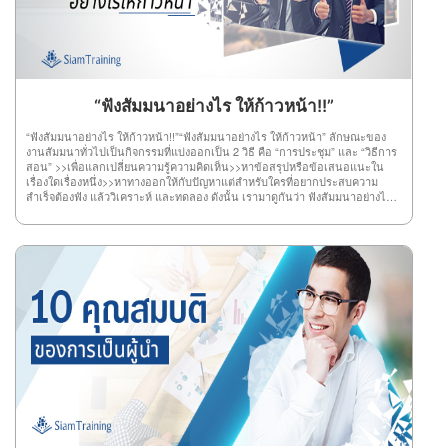
คุณค้นพบความคิดใหม่ๆ แนวทางใหม่ ที่สำคัญอาจทำให้คุณมรประสบการณ์สร้าง
ความสำเร็จได้โดยเร็วอีกด้วย 7.หาเวลาว่างให้ตัวเองการมีเวลาว่างเพื่อคิดอะไร
บ้างอย่างในสถานที่ที่เงียบสงบ สะดวกต่อการคิดทบทวนเรื่องต่างๆ ก็สามารถช่วย
ให้ความคิดไหลลื่น และแตกฉานได้โดยง่าย ดังนั้น ลองหาเวลาว่าง และสถานที่
สงบๆ คิดหาความก้าวหน้าดู แล้วคุณจะพบจุดจบแห่งความสำเร็จอย่าง
แน่นอน 8.อ่านให้เยอะการอ่านให้เยอะๆ คือ การศึกษาความรู้จากตำรา หรือ
แหล่งความรู้ทั่วไป ซึ่งการที่คุณมีความรู้ มักจะช่วยให้คุณสามารถคิดและวิเคราะห์
“ฟังสัมมนาอย่างไร ให้ก้าวหน้า!!”
ความสำเร็จได้ง่ายขึ้น และไม่ต้องเสียเวลาลองผิดลองถูกมากมาย เพียงใช้ความรู้
ทั้งหมดมาปฏิบัติให้สำริดผลก็เพียงพอ 9.หาตัวช่วยตัวช่วยที่ดี คือ ช่วยคิด ช่วย
“ฟังสัมมนาอย่างไร ให้ก้าวหน้า!!”“ฟังสัมมนาอย่างไร ให้ก้าวหน้า” ลักษณะของ
วิเคราะห์ และช่วยไตร่ตรอง เพราะบางทีความคิดคุณคนเดียวอาจไม่ใช่ความคิดที่
งานสัมมนาทั่วไปเป็นกิจกรรมที่แบ่งออกเป็น 2 วิธี คือ “การประชุม” และ “วิธีการ
ดีที่สุด จึงต้องมีตัวช่วยอย่างยิ่ง เพื่อให้เกิดหลายแนวความคิดนั่นเอง 10.ดูแล้ว
สอน” >>เพื่อแลกเปลี่ยนความรู้ความคิดเห็น>>หาข้อสรุปหรือข้อเสนอแนะใน
วิเคราะห์การวิเคราะห์ผลงานคนอื่น ช่วยให้สมองเกิดกลไก และมีการทำงานที่ดี
เรื่องใดเรื่องหนึ่ง>>หาทางออกให้กับปัญหาแต่สำหรับใครที่อยากประสบความ
ขึ้น อีกทั้ง ช่วยให้คุณสามารถนำความรู้จากการวิเคราะห์นี้ไปต่อยอดความสำเร็จ
สำเร็จต้องฟัง แล้ววิเคราะห์ และทดลอง ดังนั้น เรามาดูกันว่า ฟังสัมมนาอย่างไร
ของตัวเองได้ และเป็นวิธีที่สำคัญอย่างยิ่งสำหรับคนที่ต้องการประสบความสำเร็จ
ให้มีความรู้ และก้าวหน้าได้อย่างสำเร็จ1.ฟังอย่างมีจุดมุ่งหมายโดยทั่วไปจุดมุ่ง
ในเรื่องของงาน หรือการดำรงชีวิตของตนเอง
หมายของการฟังมี 3 อย่าง คือ ฟังเพื่อความเพลิดเพลิน , ฟังเพื่อความรู้ , ฟังเพื่อให้
ได้คติชีวิตหรือความจรรโลงใจ ดังนั้น เมื่อใครที่เข้าสัมมนาแล้วมีจุดมุ่งหมายคือ
“ความสำเร็จ”ต้องตั้งใจฟังเพื่อความรู้ และตักตวงความรู้จากการฟังให้มากที่สุด ถ้า
ความจำไม่ค่อยดี ก็ใช้วิธีจดบันทึก เพื่อเก็บความรู้ให้มากที่สุด 2.มีความพร้อมการ
ที่คุณมีความพร้อม ต้องมีความพร้อมทั้งร่างกายและจิตใจ ตลอดจนมีความพร้อม
ทางสติปัญญา พร้อมทางร่างกาย เช่น สุขภาพทางร่างกายเป็นปกติ ไม่เหนื่อย
ไม่อิดโรย และต้องพร้อมทางจิตใจด้วย เพื่อให้เวลาฟังสัมมนาจะได้มีสติฟังอย่าง
เข้าใจ แล้วทุกอย่างจะดีเอง 3.ฟังโดยมีสมาธิสมาธิ คือ สิ่งที่สำคัญสำหรับทุกสิ่งทุก
อย่าง ซึ่งการฟังโดยมีสมาธิ หมายถึง ฟังด้วยความตั้งใจจดจ่ออยู่กับเรื่องที่ฟัง ไม่
ปล่อยจิตใจให้เลื่อนลอยไปที่อื่น ไม่เช่นนั้น ความรู้ที่คุณจะได้รับกลายเป็นศูนย์
อย่างแน่นอน 4.กระตือรือร้นใครที่ฟังสัมมนาความรู้มีความกระตือรือร้น มักจะ
เป็นผู้ฟังที่มองเห็นประโยชน์หรือเห็นคุณค่า จึงสนใจฟังเรื่องนั้นจริงๆ ซึ่งความ
กระตือรือร้นส่งผลดี ทำให้จิตใจ และความตั้งใจที่จะเก็บเกี่ยวความรู้ได้มากที่สุด
ไม่เพียงเท่านี้ ยังทำให้สมองเปิดรับความรู้ได้จำนวนมากอีกด้วย 5.ไม่มีอคติคนที่มี
อคติ ย่อมทำให้จิตใจร้อน ปิดการรับฟัง ซึ่งไม่เป็นผลดีต่อตัวคุณเลย เพราะถ้าหาก