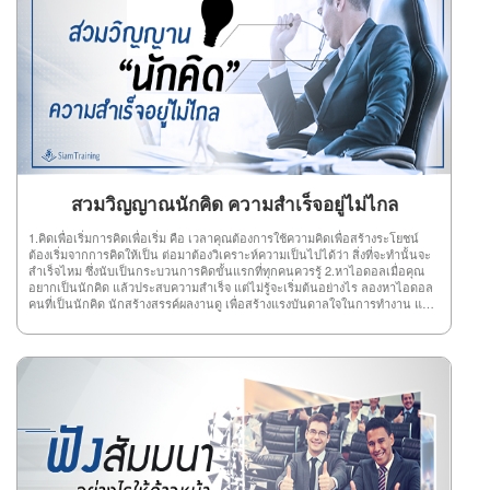
สวมวิญญาณนักคิด ความสำเร็จอยู่ไม่ไกล
1.คิดเพื่อเริ่มการคิดเพื่อเริ่ม คือ เวลาคุณต้องการใช้ความคิดเพื่อสร้างระโยชน์
ต้องเริ่มจากการคิดให้เป็น ต่อมาต้องวิเคราะห์ความเป็นไปได้ว่า สิ่งที่จะทำนั้นจะ
สำเร็จไหม ซึ่งนับเป็นกระบวนการคิดขั้นแรกที่ทุกคนควรรู้ 2.หาไอดอลเมื่อคุณ
อยากเป็นนักคิด แล้วประสบความสำเร็จ แต่ไม่รู้จะเริ่มต้นอย่างไร ลองหาไอดอล
คนที่เป็นนักคิด นักสร้างสรรค์ผลงานดู เพื่อสร้างแรงบันดาลใจในการทำงาน แล้ว
คุณก็จะถูกสวมวิญาณนักคิดเอง 3.ไม่ลอกผลงานใครนักคิดที่ดี ห้ามลอกผลงาน
ใคร เพราะนักคิดต้องรู้จักสร้างสรรค์งานด้วยตัวเอง จะได้ประสบความสำเร็จอย่าง
น่าภาคภูมิใจ ที่สำคัญส่งผลให้คนอื่นเชิดชูคุณจากใจจริงอีกด้วย 4.หาจินตนาการ
จินตนาการ คือ หนทางนำไปสู่ความสำเร็จ ดังนั้น วิธีสร้างจินตนาการง่ายๆ เลย
คุณต้องลองวาดฝันว่า คุณอยากทำอะไร ต้องการประสบความสำเร็จด้านไหน
แล้วตัวเองมีความถนัดเรื่องอะไร โดยต้องนำทั้งหมดมารวมกันเพื่อสร้าง
จินตนาการนั้นออกมา แล้วคุณก็จะเห็นลู่ทางในการลงมือทำเอง 5.ออกค้นหาการ
ออกค้นหาสามารถให้อะไรคุณได้มากเลยทีเดียว ทั้งความรู้ แนวคิดใหม่ๆ
จินตนาการ ความสร้างสรรค์ และอีกมากมาย ดังนั้น การออกค้นหาสิ่งที่ตัวเอง
ต้องการบนโลกกว้างก็ช่วยได้เยอะเช่นกัน 6.ลงมือทำการลงมือทำทั้งๆ ที่ตัวเองยัง
ไม่มีความรู้ ก็ไม่ใช่เรื่องแปลก หรือเรื่องน่าอาย เพราะการลงมือทำนี่แหละช่วยให้