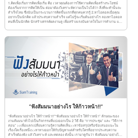
1.คิดเพื่อเริ่มการคิดเพื่อเริ่ม คือ เวลาคุณต้องการใช้ความคิดเพื่อสร้างระโยชน์
ต้องเริ่มจากการคิดให้เป็น ต่อมาต้องวิเคราะห์ความเป็นไปได้ว่า สิ่งที่จะทำนั้นจะ
สำเร็จไหม ซึ่งนับเป็นกระบวนการคิดขั้นแรกที่ทุกคนควรรู้ 2.หาไอดอลเมื่อคุณ
อยากเป็นนักคิด แล้วประสบความสำเร็จ แต่ไม่รู้จะเริ่มต้นอย่างไร ลองหาไอดอล
คนที่เป็นนักคิด นักสร้างสรรค์ผลงานดู เพื่อสร้างแรงบันดาลใจในการทำงาน แล้ว
คุณก็จะถูกสวมวิญาณนักคิดเอง 3.ไม่ลอกผลงานใครนักคิดที่ดี ห้ามลอกผลงาน
ใคร เพราะนักคิดต้องรู้จักสร้างสรรค์งานด้วยตัวเอง จะได้ประสบความสำเร็จอย่าง
น่าภาคภูมิใจ ที่สำคัญส่งผลให้คนอื่นเชิดชูคุณจากใจจริงอีกด้วย 4.หาจินตนาการ
จินตนาการ คือ หนทางนำไปสู่ความสำเร็จ ดังนั้น วิธีสร้างจินตนาการง่ายๆ เลย
คุณต้องลองวาดฝันว่า คุณอยากทำอะไร ต้องการประสบความสำเร็จด้านไหน
แล้วตัวเองมีความถนัดเรื่องอะไร โดยต้องนำทั้งหมดมารวมกันเพื่อสร้าง
จินตนาการนั้นออกมา แล้วคุณก็จะเห็นลู่ทางในการลงมือทำเอง 5.ออกค้นหาการ
ออกค้นหาสามารถให้อะไรคุณได้มากเลยทีเดียว ทั้งความรู้ แนวคิดใหม่ๆ
จินตนาการ ความสร้างสรรค์ และอีกมากมาย ดังนั้น การออกค้นหาสิ่งที่ตัวเอง
ต้องการบนโลกกว้างก็ช่วยได้เยอะเช่นกัน 6.ลงมือทำการลงมือทำทั้งๆ ที่ตัวเองยัง
ไม่มีความรู้ ก็ไม่ใช่เรื่องแปลก หรือเรื่องน่าอาย เพราะการลงมือทำนี่แหละช่วยให้
คุณค้นพบความคิดใหม่ๆ แนวทางใหม่ ที่สำคัญอาจทำให้คุณมรประสบการณ์สร้าง
ความสำเร็จได้โดยเร็วอีกด้วย 7.หาเวลาว่างให้ตัวเองการมีเวลาว่างเพื่อคิดอะไร
บ้างอย่างในสถานที่ที่เงียบสงบ สะดวกต่อการคิดทบทวนเรื่องต่างๆ ก็สามารถช่วย
ให้ความคิดไหลลื่น และแตกฉานได้โดยง่าย ดังนั้น ลองหาเวลาว่าง และสถานที่
สงบๆ คิดหาความก้าวหน้าดู แล้วคุณจะพบจุดจบแห่งความสำเร็จอย่าง
แน่นอน 8.อ่านให้เยอะการอ่านให้เยอะๆ คือ การศึกษาความรู้จากตำรา หรือ
แหล่งความรู้ทั่วไป ซึ่งการที่คุณมีความรู้ มักจะช่วยให้คุณสามารถคิดและวิเคราะห์
“ฟังสัมมนาอย่างไร ให้ก้าวหน้า!!”
ความสำเร็จได้ง่ายขึ้น และไม่ต้องเสียเวลาลองผิดลองถูกมากมาย เพียงใช้ความรู้
ทั้งหมดมาปฏิบัติให้สำริดผลก็เพียงพอ 9.หาตัวช่วยตัวช่วยที่ดี คือ ช่วยคิด ช่วย
“ฟังสัมมนาอย่างไร ให้ก้าวหน้า!!”“ฟังสัมมนาอย่างไร ให้ก้าวหน้า” ลักษณะของ
วิเคราะห์ และช่วยไตร่ตรอง เพราะบางทีความคิดคุณคนเดียวอาจไม่ใช่ความคิดที่
งานสัมมนาทั่วไปเป็นกิจกรรมที่แบ่งออกเป็น 2 วิธี คือ “การประชุม” และ “วิธีการ
ดีที่สุด จึงต้องมีตัวช่วยอย่างยิ่ง เพื่อให้เกิดหลายแนวความคิดนั่นเอง 10.ดูแล้ว
สอน” >>เพื่อแลกเปลี่ยนความรู้ความคิดเห็น>>หาข้อสรุปหรือข้อเสนอแนะใน
วิเคราะห์การวิเคราะห์ผลงานคนอื่น ช่วยให้สมองเกิดกลไก และมีการทำงานที่ดี
เรื่องใดเรื่องหนึ่ง>>หาทางออกให้กับปัญหาแต่สำหรับใครที่อยากประสบความ
ขึ้น อีกทั้ง ช่วยให้คุณสามารถนำความรู้จากการวิเคราะห์นี้ไปต่อยอดความสำเร็จ
สำเร็จต้องฟัง แล้ววิเคราะห์ และทดลอง ดังนั้น เรามาดูกันว่า ฟังสัมมนาอย่างไร
ของตัวเองได้ และเป็นวิธีที่สำคัญอย่างยิ่งสำหรับคนที่ต้องการประสบความสำเร็จ