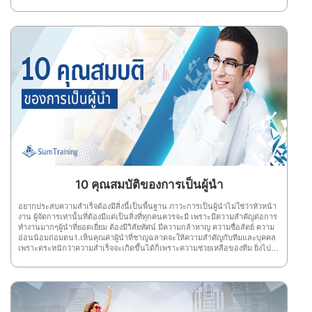
ให้มีความรู้ และก้าวหน้าได้อย่างสำเร็จ1.ฟังอย่างมีจุดมุ่งหมายโดยทั่วไปจุดมุ่ง
ในเรื่องของงาน หรือการดำรงชีวิตของตนเอง
หมายของการฟังมี 3 อย่าง คือ ฟังเพื่อความเพลิดเพลิน , ฟังเพื่อความรู้ , ฟังเพื่อให้
ได้คติชีวิตหรือความจรรโลงใจ ดังนั้น เมื่อใครที่เข้าสัมมนาแล้วมีจุดมุ่งหมายคือ
“ความสำเร็จ”ต้องตั้งใจฟังเพื่อความรู้ และตักตวงความรู้จากการฟังให้มากที่สุด ถ้า
ความจำไม่ค่อยดี ก็ใช้วิธีจดบันทึก เพื่อเก็บความรู้ให้มากที่สุด 2.มีความพร้อมการ
ที่คุณมีความพร้อม ต้องมีความพร้อมทั้งร่างกายและจิตใจ ตลอดจนมีความพร้อม
ทางสติปัญญา พร้อมทางร่างกาย เช่น สุขภาพทางร่างกายเป็นปกติ ไม่เหนื่อย
ไม่อิดโรย และต้องพร้อมทางจิตใจด้วย เพื่อให้เวลาฟังสัมมนาจะได้มีสติฟังอย่าง
เข้าใจ แล้วทุกอย่างจะดีเอง 3.ฟังโดยมีสมาธิสมาธิ คือ สิ่งที่สำคัญสำหรับทุกสิ่งทุก
อย่าง ซึ่งการฟังโดยมีสมาธิ หมายถึง ฟังด้วยความตั้งใจจดจ่ออยู่กับเรื่องที่ฟัง ไม่
ปล่อยจิตใจให้เลื่อนลอยไปที่อื่น ไม่เช่นนั้น ความรู้ที่คุณจะได้รับกลายเป็นศูนย์
อย่างแน่นอน 4.กระตือรือร้นใครที่ฟังสัมมนาความรู้มีความกระตือรือร้น มักจะ
เป็นผู้ฟังที่มองเห็นประโยชน์หรือเห็นคุณค่า จึงสนใจฟังเรื่องนั้นจริงๆ ซึ่งความ
กระตือรือร้นส่งผลดี ทำให้จิตใจ และความตั้งใจที่จะเก็บเกี่ยวความรู้ได้มากที่สุด
ไม่เพียงเท่านี้ ยังทำให้สมองเปิดรับความรู้ได้จำนวนมากอีกด้วย 5.ไม่มีอคติคนที่มี
อคติ ย่อมทำให้จิตใจร้อน ปิดการรับฟัง ซึ่งไม่เป็นผลดีต่อตัวคุณเลย เพราะถ้าหาก
ต้องการฟังสัมมนาให้เกิดความรู้ และความเข้าใจไม่ว่าคุณจะมีอคติอะไรก็ตามแต่
ต้องปล่อยวาง และแยกะแยะ มุ่งศึกษาหาความรู้ดีกว่า ที่สำคัญการไม่มีอคติต้อง
10 คุณสมบัติของการเป็นผู้นำ
พิจารณาให้ละเอียดถี่ถ้วน เพื่อไม่ให้เป็นโทษแก่ผู้อื่น 6.มีมารยาทในการฟัง
มารยาทในการฟังที่ดี ต้องรู้จักเคารพผู้พูด และคนรอบข้าง โดยการแสดงความ
อยากประสบความสำเร็จต้องมีสิ่งนี้เป็นพื้นฐาน ภาวะการเป็นผู้นำไม่ใช่ว่าหัวหน้า
กระตือรือร้นที่จะฟัง ตั้งคำถามตามความเหมาะสม ยอมรับฟังความคิดเห็นที่แตก
งาน ผู้จัดการเท่านั้นที่ต้องมีแต่เป็นสิ่งที่ทุกคนควรจะมี เพราะมีความสำคัญต่อการ
ต่างกันออกไป และต้องไม่ใช้อารมณ์หรือนิสัยส่วนตัวมาตัดสินเรื่องต่างๆ ในห้อง
ทำงานมากๆผู้นำที่ยอดเยี่ยม ต้องมีวิสัยทัศน์ มีความกล้าหาญ ความซื่อสัตย์ ความ
สัมมนาด้วย 7.มีความประสงค์ที่แน่นอนเมื่อคุณเลือกที่จะเข้าสัมมนาเพื่อไป
อ่อนน้อมถ่อมตน1.เห็นคุณค่าผู้นำที่ชาญฉลาดจะให้ความสำคัญกับทีมและบุคคล
หาความรู้ นั่นคือความประสงค์ของคุณ ดังนั้น ต้องพยายามฟังให้ได้ตามความจุด
เพราะตระหนักว่าความสำเร็จจะเกิดขึ้นได้ก็เพราะความช่วยเหลือของทีม ยิ่งไป
หมายมากที่สุด โดยใช้วิจารณญาณเลือกฟังแต่เรื่องที่ควรฟังและหลีกเลี่ยงเรื่องที่
กว่านั้นการเห็นคุณค่ายังช่วยให้กำลังใจพัฒนาความเชื่อมั่นและสร้างจุดแข็งอีก
ไม่เหมาะสม รู้จักแยกแยะส่วนที่เป็นข้อเท็จจริงและความคิดเห็น รู้จักใช้เหตุผล
ด้วย 2.มั่นใจความไว้วางใจและความเชื่อมั่นในการเป็นผู้นำเป็นตัวบ่งชี้ ความน่า
ประกอบในการแสดงความเห็น โดยต้องรู้จักใช้ศิลปะในการฟังด้วย 8.แยกแยะข้อ
เชื่อถือและความพึงพอใจของพนักงาน ผู้นำที่ดีต้องไม่กลัวที่จะถูกท้าทายด้วย
เท็จจริงเมื่อฟังสัมมนาความรู้แล้ว อย่าเชื่อไปทุกเรื่องที่ได้ฟังมา คุณต้องนำข้อมูล
อุปสรรคปัญหาใหม่ๆ 3.ความเห็นอกเห็นใจผู้นำที่ดีจะใช้ความเห็นอกเห็นใจในการ
นั้นมาพิจารณาให้เห็นถึงข้อเท็จจริง ถ้าข้อมูลไหนที่ไม่แน่ใจต้องไปค้นหาคำตอบ
รับรู้ ถึงความต้องการของผู้ที่พวกเขาเป็นผู้นำและตัดสินใจเลือกแนวทางที่จะเป็น
หรือยกมือเพื่อสอบถามให้ได้รายละเอียดที่แน่ชัด เป็นต้น 9.ดูเจตนาของผู้พูดผุ้ฟังที่
ประโยชน์ สูงสุดแก่บุคคลและทีมงาน 4.กล้าหาญผู้นำต้องกล้าที่จะตัดสินใจใน