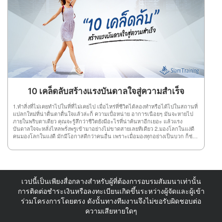
ดี ที่ต้องการได้ความรู้จากการฟังสัมมนา เพื่อใช้เป็นแนวทางหาหนทางความ
ทันที ไม่แสดงท่าทีลังเลหรือขาดความมั่นใจ ความกล้าหาญของผู้นำจะสร้างขวัญ
สำเร็จ ต้องรู้จักดูเจตนาของผู้พูด เพราะบางครั้งผู้พูดอาจบอกเล่า แถลงการณ์
กำลังใจให้กับลูกทีมได้ดี 5.มีความยืดหยุ่นผู้นำที่ดีสามารถยืดหยุ่นได้ พวกเขาปรับ
รายงานเรื่องราวต่างๆหรือพูดนอกเรื่องไปต่างๆ นานา ฉะนั้น ผู้ฟังต้องพิจารณาถึง
เปลี่ยนตนเอง ตามสถานการณ์บริบทและสถานการณ์ที่พวกเขาพบ พวกเขายินดี
ข้อมูลที่มีสาระกับไม่มีสาระให้ถูกต้อง เพื่อการนำไปใช้ให้เกิดประโยชน์
ต้อนรับแนวคิดใหม่ๆและยอมรับ การเปลี่ยนแปลง 6.ซื่อสัตย์ผู้นำที่ฉลาดไม่กลัวที่
สูงสุด 10.ความสำคัญของเรื่องที่พูดผู้ฟังต้องวิเคราะห์ถึงความสำคัญและความเป็น
จะสื่อสารความจริงกับคนของพวกเขา ความซื่อสัตย์เป็นเรื่องของความสุจริต ที่จะ
มาของเรื่องที่ผู้พูดให้ดีๆ ว่าผู้พูดได้แสดงความสำคัญเรื่องนั้นๆ อย่างไรบ้าง และมี
สร้างความไว้วางใจ ความซื่อสัตย์ทำให้เกิดความสัมพันธ์ที่ดีขึ้น 7.หนักแน่นไม่
ประโยชน์ต่อตัวคุณเองมากน้อยแค่ไหนเพราะการที่เราจดทุกรายละเอียดที่พูด
กลัวปัญหาที่ต้องเผชิญ มีสติและรู้เสมอว่าทุกปัญหา ต้องผ่านไปได้เสมอมีจุดยืน
อาจทำให้ข้อมูลที่สำคัญหล่นหลายไปได้ จึงควรแยะความสำคัญของเรื่องที่ฟังด้วย
ของตัวเองกล้าหาญที่จะยืนหยัด รักษาความถูกต้อง แม้จะเจอกับอุปสรรค ผู้นำต้อง
ดังนั้น คุณเองก็ต้องย้อนกลับไปอ่านข้อที่ 1 ด้วยว่าตัวคุณเองมีจุดมุ่งหมายอย่างไร
หนักแน่นและไม่ท้อถอยง่ายๆ ไม่งั้นคุณก็ป็นเพียงผู้ที่เกิดมาเพื่ออยู่ ภายใต้บังคับ
กับการเข้าฟังสัมมนาในครั้งนี้
บัญชาเท่านั้น 8.ไม่ฝักใฝ่ฝ่ายใดผู้นำที่ดีต้องมีความเป็นกลาง ไม่อคติกับผู้ร่วมงาน
เพราะอาจส่งผลให้คนในทีมเขม่นกันเอง ประสิทธิภาพของงานก็ด้อยลงเพราะทีม
ขาดความสามัคคี 9.ตอบสนองผู้นำที่ดีจะตอบสนองต่อความต้องการของผู้ใต้
10 เคล็ดลับสร้างแรงบันดาลใจสู่ความสำเร็จ
บังคับบัญชา รู้จักปรับพฤติกรรมให้เหมาะสมกับสถานการณ์มากที่สุด คอยรับฟังทีม
และให้ความสำคัญกับทีม 10.นอบน้อมความอ่อนน้อมถ่อมตนไม่ได้หมายความว่า
1.ทำสิ่งที่ไม่เคยทำไปในที่ที่ไม่เคยไป เมื่อไหร่ที่ชีวิตได้ลองทำหรือได้ไปในสถานที่
คุณอ่อนแอ หรือไม่มั่นใจในตนเอง แต่ชี้ให้เห็นว่าคุณมีความมั่นใจ ในตนเองและมี
แปลกใหม่ที่น่าตื่นตาตื่นใจแล้วล่ะก็ ความเบื่อหน่าย อาการเนือยๆ มันจะหายไป
ความตระหนักในตนเองในการรับรู้ คุณค่าของผู้อื่น
ภายในพริบตาเดียว คุณจะรู้สึกว่าชีวิตยังมีอะไรที่น่าค้นหาอีกเยอะ แล้วแรง
บันดาลใจจะหลั่งไหลพรั่งพรูเข้ามาอย่างไม่ขาดสายเลยทีเดียว 2.มองโลกในแง่ดี
คนมองโลกในแง่ดี มักมีโอกาสดีกว่าคนอื่น เพราะเมื่อมองทุกอย่างเป็นบวก ก็ช่วย
ให้มีสุขภาพจิตดี ความคิดโปร่งใส และทำให้เกิดจินตนาการและแรงบันดาลใจที่ดี
เกิดขึ้นมาได้ 3.ควรสร้างทัศนะคติแบบ “ฉันทำได้”นี่คือหนึ่งในทัศนะคติที่สำคัญ
ที่สุดในการที่จะประสบความสำเร็จ คนเรามีโอกาสเข้ามาในชีวิตมากมายแต่
หลาย ๆ คนก็ได้ปฏิเสธโอกาสเหล่านั้นด้วยคำว่า “ทำไม่ได้” ซึ่งทำให้หลายๆ คนล้ม
เหลว เมื่อเราคิดว่า “เราทำได้” ร่างกายทุกอย่างก็จะเกิดการตอบสนองต่อความคิด
เวปนี้เป็นเพียงสื่อกลางสำหรับผู้ที่ต้องการอบรมสัมมนาเท่านั้น
นี้และเราก็จะเห็นเราสามารถทำสิ่งต่างๆได้ ซึ่งจะก่อให้เกิดแรงบันดาลใจที่จะทำ
สิ่งต่างๆให้ประสบความสำเร็จ 4.รู้จักบริหารเวลาได้อย่างมีประสิทธิภาพและชาญ
การติดต่อชำระเงินหรือลงทะเบียนเกิดขึ้นระหว่างผู้จัดและผู้เข้า
ฉลาดทุกคนในโลกนี้มีเวลา 24 ชั่วโมงเท่ากันหมด แต่สิ่งที่ทำให้เกิดความแตกต่าง
ร่วมโครงการโดยตรง ดังนั้นทางทีมงานจึงไม่ขอรับผิดชอบต่อ
คือ ใครใช้เวลาที่มีอยู่นั้นได้คุ้มค่ากว่ากัน ได้ทุ่มเทเวลาทั้งหมดไปกับเป้าหมายของ
ความเสียหายใดๆ
ตนหรือไม่ เมื่อตระหนักได้ตามนี้จะทำให้รู้ว่าควรมุ่งมั่นต่อเป้าหมายของตนและ
ดำเนินชีวิตได้ดียิ่งขึ้น 5.ความผิดพลาดมีไว้ให้เรียนรู้ไม่ได้มีไว้ให้เจ็บช้ำหรือโศก