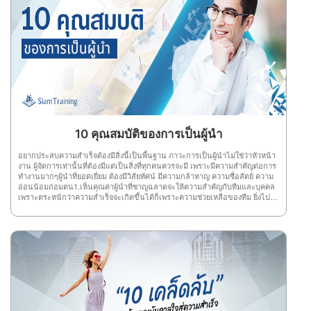
ที่คุณมีความพร้อม ต้องมีความพร้อมทั้งร่างกายและจิตใจ ตลอดจนมีความพร้อม
ทางสติปัญญา พร้อมทางร่างกาย เช่น สุขภาพทางร่างกายเป็นปกติ ไม่เหนื่อย
ไม่อิดโรย และต้องพร้อมทางจิตใจด้วย เพื่อให้เวลาฟังสัมมนาจะได้มีสติฟังอย่าง
เข้าใจ แล้วทุกอย่างจะดีเอง 3.ฟังโดยมีสมาธิสมาธิ คือ สิ่งที่สำคัญสำหรับทุกสิ่งทุก
อย่าง ซึ่งการฟังโดยมีสมาธิ หมายถึง ฟังด้วยความตั้งใจจดจ่ออยู่กับเรื่องที่ฟัง ไม่
ปล่อยจิตใจให้เลื่อนลอยไปที่อื่น ไม่เช่นนั้น ความรู้ที่คุณจะได้รับกลายเป็นศูนย์
อย่างแน่นอน 4.กระตือรือร้นใครที่ฟังสัมมนาความรู้มีความกระตือรือร้น มักจะ
เป็นผู้ฟังที่มองเห็นประโยชน์หรือเห็นคุณค่า จึงสนใจฟังเรื่องนั้นจริงๆ ซึ่งความ
กระตือรือร้นส่งผลดี ทำให้จิตใจ และความตั้งใจที่จะเก็บเกี่ยวความรู้ได้มากที่สุด
ไม่เพียงเท่านี้ ยังทำให้สมองเปิดรับความรู้ได้จำนวนมากอีกด้วย 5.ไม่มีอคติคนที่มี
อคติ ย่อมทำให้จิตใจร้อน ปิดการรับฟัง ซึ่งไม่เป็นผลดีต่อตัวคุณเลย เพราะถ้าหาก
ต้องการฟังสัมมนาให้เกิดความรู้ และความเข้าใจไม่ว่าคุณจะมีอคติอะไรก็ตามแต่
ต้องปล่อยวาง และแยกะแยะ มุ่งศึกษาหาความรู้ดีกว่า ที่สำคัญการไม่มีอคติต้อง
10 คุณสมบัติของการเป็นผู้นำ
พิจารณาให้ละเอียดถี่ถ้วน เพื่อไม่ให้เป็นโทษแก่ผู้อื่น 6.มีมารยาทในการฟัง
มารยาทในการฟังที่ดี ต้องรู้จักเคารพผู้พูด และคนรอบข้าง โดยการแสดงความ
อยากประสบความสำเร็จต้องมีสิ่งนี้เป็นพื้นฐาน ภาวะการเป็นผู้นำไม่ใช่ว่าหัวหน้า
กระตือรือร้นที่จะฟัง ตั้งคำถามตามความเหมาะสม ยอมรับฟังความคิดเห็นที่แตก
งาน ผู้จัดการเท่านั้นที่ต้องมีแต่เป็นสิ่งที่ทุกคนควรจะมี เพราะมีความสำคัญต่อการ
ต่างกันออกไป และต้องไม่ใช้อารมณ์หรือนิสัยส่วนตัวมาตัดสินเรื่องต่างๆ ในห้อง
ทำงานมากๆผู้นำที่ยอดเยี่ยม ต้องมีวิสัยทัศน์ มีความกล้าหาญ ความซื่อสัตย์ ความ
สัมมนาด้วย 7.มีความประสงค์ที่แน่นอนเมื่อคุณเลือกที่จะเข้าสัมมนาเพื่อไป
อ่อนน้อมถ่อมตน1.เห็นคุณค่าผู้นำที่ชาญฉลาดจะให้ความสำคัญกับทีมและบุคคล
หาความรู้ นั่นคือความประสงค์ของคุณ ดังนั้น ต้องพยายามฟังให้ได้ตามความจุด
เพราะตระหนักว่าความสำเร็จจะเกิดขึ้นได้ก็เพราะความช่วยเหลือของทีม ยิ่งไป
หมายมากที่สุด โดยใช้วิจารณญาณเลือกฟังแต่เรื่องที่ควรฟังและหลีกเลี่ยงเรื่องที่
กว่านั้นการเห็นคุณค่ายังช่วยให้กำลังใจพัฒนาความเชื่อมั่นและสร้างจุดแข็งอีก
ไม่เหมาะสม รู้จักแยกแยะส่วนที่เป็นข้อเท็จจริงและความคิดเห็น รู้จักใช้เหตุผล
ด้วย 2.มั่นใจความไว้วางใจและความเชื่อมั่นในการเป็นผู้นำเป็นตัวบ่งชี้ ความน่า
ประกอบในการแสดงความเห็น โดยต้องรู้จักใช้ศิลปะในการฟังด้วย 8.แยกแยะข้อ
เชื่อถือและความพึงพอใจของพนักงาน ผู้นำที่ดีต้องไม่กลัวที่จะถูกท้าทายด้วย
เท็จจริงเมื่อฟังสัมมนาความรู้แล้ว อย่าเชื่อไปทุกเรื่องที่ได้ฟังมา คุณต้องนำข้อมูล
อุปสรรคปัญหาใหม่ๆ 3.ความเห็นอกเห็นใจผู้นำที่ดีจะใช้ความเห็นอกเห็นใจในการ
นั้นมาพิจารณาให้เห็นถึงข้อเท็จจริง ถ้าข้อมูลไหนที่ไม่แน่ใจต้องไปค้นหาคำตอบ
รับรู้ ถึงความต้องการของผู้ที่พวกเขาเป็นผู้นำและตัดสินใจเลือกแนวทางที่จะเป็น
หรือยกมือเพื่อสอบถามให้ได้รายละเอียดที่แน่ชัด เป็นต้น 9.ดูเจตนาของผู้พูดผุ้ฟังที่
ประโยชน์ สูงสุดแก่บุคคลและทีมงาน 4.กล้าหาญผู้นำต้องกล้าที่จะตัดสินใจใน
ดี ที่ต้องการได้ความรู้จากการฟังสัมมนา เพื่อใช้เป็นแนวทางหาหนทางความ
ทันที ไม่แสดงท่าทีลังเลหรือขาดความมั่นใจ ความกล้าหาญของผู้นำจะสร้างขวัญ
สำเร็จ ต้องรู้จักดูเจตนาของผู้พูด เพราะบางครั้งผู้พูดอาจบอกเล่า แถลงการณ์
กำลังใจให้กับลูกทีมได้ดี 5.มีความยืดหยุ่นผู้นำที่ดีสามารถยืดหยุ่นได้ พวกเขาปรับ
รายงานเรื่องราวต่างๆหรือพูดนอกเรื่องไปต่างๆ นานา ฉะนั้น ผู้ฟังต้องพิจารณาถึง
เปลี่ยนตนเอง ตามสถานการณ์บริบทและสถานการณ์ที่พวกเขาพบ พวกเขายินดี
ข้อมูลที่มีสาระกับไม่มีสาระให้ถูกต้อง เพื่อการนำไปใช้ให้เกิดประโยชน์
ต้อนรับแนวคิดใหม่ๆและยอมรับ การเปลี่ยนแปลง 6.ซื่อสัตย์ผู้นำที่ฉลาดไม่กลัวที่
สูงสุด 10.ความสำคัญของเรื่องที่พูดผู้ฟังต้องวิเคราะห์ถึงความสำคัญและความเป็น