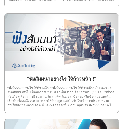
คุณก็จะถูกสวมวิญาณนักคิดเอง 3.ไม่ลอกผลงานใครนักคิดที่ดี ห้ามลอกผลงาน
ใคร เพราะนักคิดต้องรู้จักสร้างสรรค์งานด้วยตัวเอง จะได้ประสบความสำเร็จอย่าง
น่าภาคภูมิใจ ที่สำคัญส่งผลให้คนอื่นเชิดชูคุณจากใจจริงอีกด้วย 4.หาจินตนาการ
จินตนาการ คือ หนทางนำไปสู่ความสำเร็จ ดังนั้น วิธีสร้างจินตนาการง่ายๆ เลย
คุณต้องลองวาดฝันว่า คุณอยากทำอะไร ต้องการประสบความสำเร็จด้านไหน
แล้วตัวเองมีความถนัดเรื่องอะไร โดยต้องนำทั้งหมดมารวมกันเพื่อสร้าง
จินตนาการนั้นออกมา แล้วคุณก็จะเห็นลู่ทางในการลงมือทำเอง 5.ออกค้นหาการ
ออกค้นหาสามารถให้อะไรคุณได้มากเลยทีเดียว ทั้งความรู้ แนวคิดใหม่ๆ
จินตนาการ ความสร้างสรรค์ และอีกมากมาย ดังนั้น การออกค้นหาสิ่งที่ตัวเอง
ต้องการบนโลกกว้างก็ช่วยได้เยอะเช่นกัน 6.ลงมือทำการลงมือทำทั้งๆ ที่ตัวเองยัง
ไม่มีความรู้ ก็ไม่ใช่เรื่องแปลก หรือเรื่องน่าอาย เพราะการลงมือทำนี่แหละช่วยให้
คุณค้นพบความคิดใหม่ๆ แนวทางใหม่ ที่สำคัญอาจทำให้คุณมรประสบการณ์สร้าง
ความสำเร็จได้โดยเร็วอีกด้วย 7.หาเวลาว่างให้ตัวเองการมีเวลาว่างเพื่อคิดอะไร
บ้างอย่างในสถานที่ที่เงียบสงบ สะดวกต่อการคิดทบทวนเรื่องต่างๆ ก็สามารถช่วย
ให้ความคิดไหลลื่น และแตกฉานได้โดยง่าย ดังนั้น ลองหาเวลาว่าง และสถานที่
สงบๆ คิดหาความก้าวหน้าดู แล้วคุณจะพบจุดจบแห่งความสำเร็จอย่าง
แน่นอน 8.อ่านให้เยอะการอ่านให้เยอะๆ คือ การศึกษาความรู้จากตำรา หรือ
แหล่งความรู้ทั่วไป ซึ่งการที่คุณมีความรู้ มักจะช่วยให้คุณสามารถคิดและวิเคราะห์
“ฟังสัมมนาอย่างไร ให้ก้าวหน้า!!”
ความสำเร็จได้ง่ายขึ้น และไม่ต้องเสียเวลาลองผิดลองถูกมากมาย เพียงใช้ความรู้
ทั้งหมดมาปฏิบัติให้สำริดผลก็เพียงพอ 9.หาตัวช่วยตัวช่วยที่ดี คือ ช่วยคิด ช่วย
“ฟังสัมมนาอย่างไร ให้ก้าวหน้า!!”“ฟังสัมมนาอย่างไร ให้ก้าวหน้า” ลักษณะของ
วิเคราะห์ และช่วยไตร่ตรอง เพราะบางทีความคิดคุณคนเดียวอาจไม่ใช่ความคิดที่
งานสัมมนาทั่วไปเป็นกิจกรรมที่แบ่งออกเป็น 2 วิธี คือ “การประชุม” และ “วิธีการ
ดีที่สุด จึงต้องมีตัวช่วยอย่างยิ่ง เพื่อให้เกิดหลายแนวความคิดนั่นเอง 10.ดูแล้ว
สอน” >>เพื่อแลกเปลี่ยนความรู้ความคิดเห็น>>หาข้อสรุปหรือข้อเสนอแนะใน
วิเคราะห์การวิเคราะห์ผลงานคนอื่น ช่วยให้สมองเกิดกลไก และมีการทำงานที่ดี
เรื่องใดเรื่องหนึ่ง>>หาทางออกให้กับปัญหาแต่สำหรับใครที่อยากประสบความ
ขึ้น อีกทั้ง ช่วยให้คุณสามารถนำความรู้จากการวิเคราะห์นี้ไปต่อยอดความสำเร็จ
สำเร็จต้องฟัง แล้ววิเคราะห์ และทดลอง ดังนั้น เรามาดูกันว่า ฟังสัมมนาอย่างไร
ของตัวเองได้ และเป็นวิธีที่สำคัญอย่างยิ่งสำหรับคนที่ต้องการประสบความสำเร็จ
ให้มีความรู้ และก้าวหน้าได้อย่างสำเร็จ1.ฟังอย่างมีจุดมุ่งหมายโดยทั่วไปจุดมุ่ง
ในเรื่องของงาน หรือการดำรงชีวิตของตนเอง
หมายของการฟังมี 3 อย่าง คือ ฟังเพื่อความเพลิดเพลิน , ฟังเพื่อความรู้ , ฟังเพื่อให้
ได้คติชีวิตหรือความจรรโลงใจ ดังนั้น เมื่อใครที่เข้าสัมมนาแล้วมีจุดมุ่งหมายคือ
“ความสำเร็จ”ต้องตั้งใจฟังเพื่อความรู้ และตักตวงความรู้จากการฟังให้มากที่สุด ถ้า
ความจำไม่ค่อยดี ก็ใช้วิธีจดบันทึก เพื่อเก็บความรู้ให้มากที่สุด 2.มีความพร้อมการ