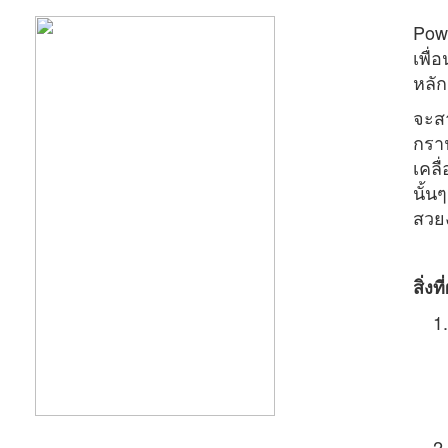
หลัก
Powe
เพื่
หลัก
จะสา
กรา
เคลื
นั้น
สวย
สิ่ง