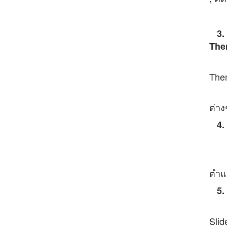
- เ
3. 
The
- เ
Them
- เ
ต่า
4. 
- ร
- จ
ตำแ
5. 
- ก
Slid