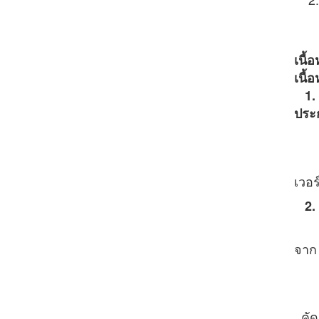
เนื้
เนื
1. 
ประ
- ค
- เ
เวอร์
2. 
- ส
จาก
- เ
- ก
, คั