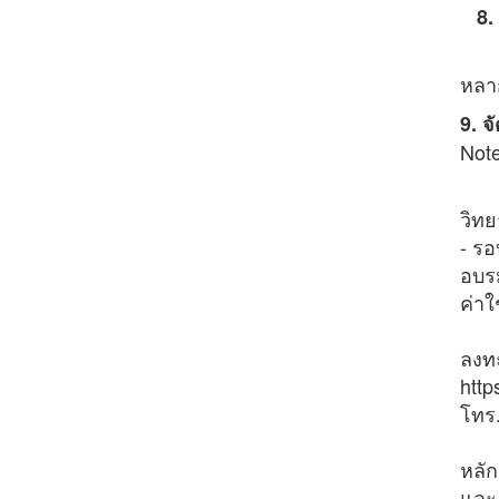
8. 
- สั
หลา
9. 
Note
วิท
- รอ
อบร
ค่าใ
ลงทะ
http
โทร
หลัก
และ 