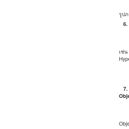
- ปร
รูป
6. 
- ก
- ก
เช่น
Hype
- ป
- จ
7. 
Obje
- ใ
- ว
Obje