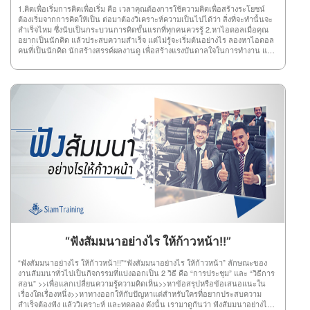
1.คิดเพื่อเริ่มการคิดเพื่อเริ่ม คือ เวลาคุณต้องการใช้ความคิดเพื่อสร้างระโยชน์
ต้องเริ่มจากการคิดให้เป็น ต่อมาต้องวิเคราะห์ความเป็นไปได้ว่า สิ่งที่จะทำนั้นจะ
สำเร็จไหม ซึ่งนับเป็นกระบวนการคิดขั้นแรกที่ทุกคนควรรู้ 2.หาไอดอลเมื่อคุณ
อยากเป็นนักคิด แล้วประสบความสำเร็จ แต่ไม่รู้จะเริ่มต้นอย่างไร ลองหาไอดอล
คนที่เป็นนักคิด นักสร้างสรรค์ผลงานดู เพื่อสร้างแรงบันดาลใจในการทำงาน แล้ว
คุณก็จะถูกสวมวิญาณนักคิดเอง 3.ไม่ลอกผลงานใครนักคิดที่ดี ห้ามลอกผลงาน
ใคร เพราะนักคิดต้องรู้จักสร้างสรรค์งานด้วยตัวเอง จะได้ประสบความสำเร็จอย่าง
น่าภาคภูมิใจ ที่สำคัญส่งผลให้คนอื่นเชิดชูคุณจากใจจริงอีกด้วย 4.หาจินตนาการ
จินตนาการ คือ หนทางนำไปสู่ความสำเร็จ ดังนั้น วิธีสร้างจินตนาการง่ายๆ เลย
คุณต้องลองวาดฝันว่า คุณอยากทำอะไร ต้องการประสบความสำเร็จด้านไหน
แล้วตัวเองมีความถนัดเรื่องอะไร โดยต้องนำทั้งหมดมารวมกันเพื่อสร้าง
จินตนาการนั้นออกมา แล้วคุณก็จะเห็นลู่ทางในการลงมือทำเอง 5.ออกค้นหาการ
ออกค้นหาสามารถให้อะไรคุณได้มากเลยทีเดียว ทั้งความรู้ แนวคิดใหม่ๆ
จินตนาการ ความสร้างสรรค์ และอีกมากมาย ดังนั้น การออกค้นหาสิ่งที่ตัวเอง
ต้องการบนโลกกว้างก็ช่วยได้เยอะเช่นกัน 6.ลงมือทำการลงมือทำทั้งๆ ที่ตัวเองยัง
ไม่มีความรู้ ก็ไม่ใช่เรื่องแปลก หรือเรื่องน่าอาย เพราะการลงมือทำนี่แหละช่วยให้
คุณค้นพบความคิดใหม่ๆ แนวทางใหม่ ที่สำคัญอาจทำให้คุณมรประสบการณ์สร้าง
ความสำเร็จได้โดยเร็วอีกด้วย 7.หาเวลาว่างให้ตัวเองการมีเวลาว่างเพื่อคิดอะไร
บ้างอย่างในสถานที่ที่เงียบสงบ สะดวกต่อการคิดทบทวนเรื่องต่างๆ ก็สามารถช่วย
ให้ความคิดไหลลื่น และแตกฉานได้โดยง่าย ดังนั้น ลองหาเวลาว่าง และสถานที่
สงบๆ คิดหาความก้าวหน้าดู แล้วคุณจะพบจุดจบแห่งความสำเร็จอย่าง
แน่นอน 8.อ่านให้เยอะการอ่านให้เยอะๆ คือ การศึกษาความรู้จากตำรา หรือ
แหล่งความรู้ทั่วไป ซึ่งการที่คุณมีความรู้ มักจะช่วยให้คุณสามารถคิดและวิเคราะห์
“ฟังสัมมนาอย่างไร ให้ก้าวหน้า!!”
ความสำเร็จได้ง่ายขึ้น และไม่ต้องเสียเวลาลองผิดลองถูกมากมาย เพียงใช้ความรู้
ทั้งหมดมาปฏิบัติให้สำริดผลก็เพียงพอ 9.หาตัวช่วยตัวช่วยที่ดี คือ ช่วยคิด ช่วย
“ฟังสัมมนาอย่างไร ให้ก้าวหน้า!!”“ฟังสัมมนาอย่างไร ให้ก้าวหน้า” ลักษณะของ
วิเคราะห์ และช่วยไตร่ตรอง เพราะบางทีความคิดคุณคนเดียวอาจไม่ใช่ความคิดที่
งานสัมมนาทั่วไปเป็นกิจกรรมที่แบ่งออกเป็น 2 วิธี คือ “การประชุม” และ “วิธีการ
ดีที่สุด จึงต้องมีตัวช่วยอย่างยิ่ง เพื่อให้เกิดหลายแนวความคิดนั่นเอง 10.ดูแล้ว
สอน” >>เพื่อแลกเปลี่ยนความรู้ความคิดเห็น>>หาข้อสรุปหรือข้อเสนอแนะใน
วิเคราะห์การวิเคราะห์ผลงานคนอื่น ช่วยให้สมองเกิดกลไก และมีการทำงานที่ดี
เรื่องใดเรื่องหนึ่ง>>หาทางออกให้กับปัญหาแต่สำหรับใครที่อยากประสบความ
ขึ้น อีกทั้ง ช่วยให้คุณสามารถนำความรู้จากการวิเคราะห์นี้ไปต่อยอดความสำเร็จ
สำเร็จต้องฟัง แล้ววิเคราะห์ และทดลอง ดังนั้น เรามาดูกันว่า ฟังสัมมนาอย่างไร
ของตัวเองได้ และเป็นวิธีที่สำคัญอย่างยิ่งสำหรับคนที่ต้องการประสบความสำเร็จ