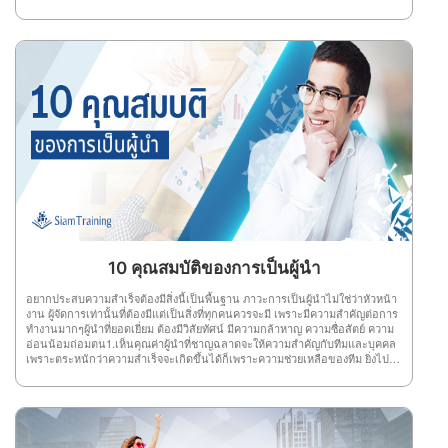
ให้มีความรู้ และก้าวหน้าได้อย่างสำเร็จ1.ฟังอย่างมีจุดมุ่งหมายโดยทั่วไปจุดมุ่ง
ในเรื่องของงาน หรือการดำรงชีวิตของตนเอง
หมายของการฟังมี 3 อย่าง คือ ฟังเพื่อความเพลิดเพลิน , ฟังเพื่อความรู้ , ฟังเพื่อให้
ได้คติชีวิตหรือความจรรโลงใจ ดังนั้น เมื่อใครที่เข้าสัมมนาแล้วมีจุดมุ่งหมายคือ
“ความสำเร็จ”ต้องตั้งใจฟังเพื่อความรู้ และตักตวงความรู้จากการฟังให้มากที่สุด ถ้า
ความจำไม่ค่อยดี ก็ใช้วิธีจดบันทึก เพื่อเก็บความรู้ให้มากที่สุด 2.มีความพร้อมการ
ที่คุณมีความพร้อม ต้องมีความพร้อมทั้งร่างกายและจิตใจ ตลอดจนมีความพร้อม
ทางสติปัญญา พร้อมทางร่างกาย เช่น สุขภาพทางร่างกายเป็นปกติ ไม่เหนื่อย
ไม่อิดโรย และต้องพร้อมทางจิตใจด้วย เพื่อให้เวลาฟังสัมมนาจะได้มีสติฟังอย่าง
เข้าใจ แล้วทุกอย่างจะดีเอง 3.ฟังโดยมีสมาธิสมาธิ คือ สิ่งที่สำคัญสำหรับทุกสิ่งทุก
อย่าง ซึ่งการฟังโดยมีสมาธิ หมายถึง ฟังด้วยความตั้งใจจดจ่ออยู่กับเรื่องที่ฟัง ไม่
ปล่อยจิตใจให้เลื่อนลอยไปที่อื่น ไม่เช่นนั้น ความรู้ที่คุณจะได้รับกลายเป็นศูนย์
อย่างแน่นอน 4.กระตือรือร้นใครที่ฟังสัมมนาความรู้มีความกระตือรือร้น มักจะ
เป็นผู้ฟังที่มองเห็นประโยชน์หรือเห็นคุณค่า จึงสนใจฟังเรื่องนั้นจริงๆ ซึ่งความ
กระตือรือร้นส่งผลดี ทำให้จิตใจ และความตั้งใจที่จะเก็บเกี่ยวความรู้ได้มากที่สุด
ไม่เพียงเท่านี้ ยังทำให้สมองเปิดรับความรู้ได้จำนวนมากอีกด้วย 5.ไม่มีอคติคนที่มี
อคติ ย่อมทำให้จิตใจร้อน ปิดการรับฟัง ซึ่งไม่เป็นผลดีต่อตัวคุณเลย เพราะถ้าหาก
ต้องการฟังสัมมนาให้เกิดความรู้ และความเข้าใจไม่ว่าคุณจะมีอคติอะไรก็ตามแต่
ต้องปล่อยวาง และแยกะแยะ มุ่งศึกษาหาความรู้ดีกว่า ที่สำคัญการไม่มีอคติต้อง
10 คุณสมบัติของการเป็นผู้นำ
พิจารณาให้ละเอียดถี่ถ้วน เพื่อไม่ให้เป็นโทษแก่ผู้อื่น 6.มีมารยาทในการฟัง
มารยาทในการฟังที่ดี ต้องรู้จักเคารพผู้พูด และคนรอบข้าง โดยการแสดงความ
อยากประสบความสำเร็จต้องมีสิ่งนี้เป็นพื้นฐาน ภาวะการเป็นผู้นำไม่ใช่ว่าหัวหน้า
กระตือรือร้นที่จะฟัง ตั้งคำถามตามความเหมาะสม ยอมรับฟังความคิดเห็นที่แตก
งาน ผู้จัดการเท่านั้นที่ต้องมีแต่เป็นสิ่งที่ทุกคนควรจะมี เพราะมีความสำคัญต่อการ
ต่างกันออกไป และต้องไม่ใช้อารมณ์หรือนิสัยส่วนตัวมาตัดสินเรื่องต่างๆ ในห้อง
ทำงานมากๆผู้นำที่ยอดเยี่ยม ต้องมีวิสัยทัศน์ มีความกล้าหาญ ความซื่อสัตย์ ความ
สัมมนาด้วย 7.มีความประสงค์ที่แน่นอนเมื่อคุณเลือกที่จะเข้าสัมมนาเพื่อไป
อ่อนน้อมถ่อมตน1.เห็นคุณค่าผู้นำที่ชาญฉลาดจะให้ความสำคัญกับทีมและบุคคล
หาความรู้ นั่นคือความประสงค์ของคุณ ดังนั้น ต้องพยายามฟังให้ได้ตามความจุด
เพราะตระหนักว่าความสำเร็จจะเกิดขึ้นได้ก็เพราะความช่วยเหลือของทีม ยิ่งไป
หมายมากที่สุด โดยใช้วิจารณญาณเลือกฟังแต่เรื่องที่ควรฟังและหลีกเลี่ยงเรื่องที่
กว่านั้นการเห็นคุณค่ายังช่วยให้กำลังใจพัฒนาความเชื่อมั่นและสร้างจุดแข็งอีก
ไม่เหมาะสม รู้จักแยกแยะส่วนที่เป็นข้อเท็จจริงและความคิดเห็น รู้จักใช้เหตุผล
ด้วย 2.มั่นใจความไว้วางใจและความเชื่อมั่นในการเป็นผู้นำเป็นตัวบ่งชี้ ความน่า
ประกอบในการแสดงความเห็น โดยต้องรู้จักใช้ศิลปะในการฟังด้วย 8.แยกแยะข้อ
เชื่อถือและความพึงพอใจของพนักงาน ผู้นำที่ดีต้องไม่กลัวที่จะถูกท้าทายด้วย
เท็จจริงเมื่อฟังสัมมนาความรู้แล้ว อย่าเชื่อไปทุกเรื่องที่ได้ฟังมา คุณต้องนำข้อมูล
อุปสรรคปัญหาใหม่ๆ 3.ความเห็นอกเห็นใจผู้นำที่ดีจะใช้ความเห็นอกเห็นใจในการ
นั้นมาพิจารณาให้เห็นถึงข้อเท็จจริง ถ้าข้อมูลไหนที่ไม่แน่ใจต้องไปค้นหาคำตอบ
รับรู้ ถึงความต้องการของผู้ที่พวกเขาเป็นผู้นำและตัดสินใจเลือกแนวทางที่จะเป็น
หรือยกมือเพื่อสอบถามให้ได้รายละเอียดที่แน่ชัด เป็นต้น 9.ดูเจตนาของผู้พูดผุ้ฟังที่